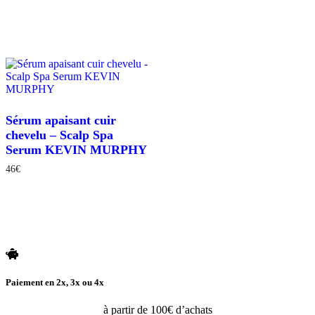
Ce
Ce
prix :
prix :
Ajouter au panier
produit
Ajouter au panier
produit
15€
11€
a
a
à
à
plusieurs
plusieurs
43€
44€
variations.
variations.
Les
Les
options
options
peuvent
peuvent
être
être
choisies
Sérum apaisant cuir
choisies
sur
sur
chevelu – Scalp Spa
la
la
Serum KEVIN MURPHY
page
page
du
46
€
du
produit
produit
Ajouter au panier
Paiement en 2x, 3x ou 4x
à partir de 100€ d’achats