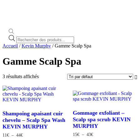
Recherche
de
Accueil
/
Kevin Murphy
/ Gamme Scalp Spa
produits
Gamme Scalp Spa
3 résultats affichés
Gommage exfoliant –
Shampoing apaisant cuir
Scalp spa scrub KEVIN
chevelu – Scalp Spa Wash
MURPHY
KEVIN MURPHY
Plage
15
€
–
43
€
Plage
11
€
–
44
€
de
de