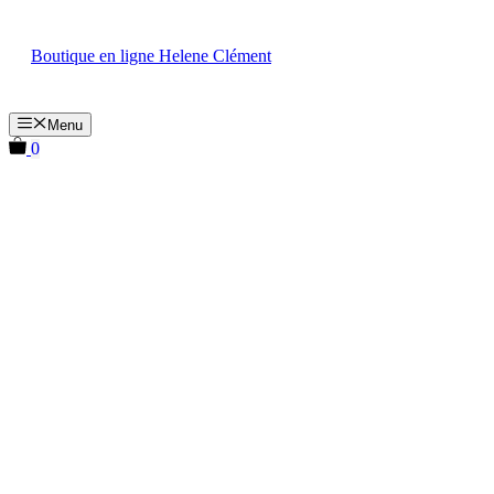
Aller
au
Boutique en ligne Helene Clément
contenu
Menu
0