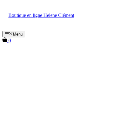
Aller
au
Boutique en ligne Helene Clément
contenu
Menu
0