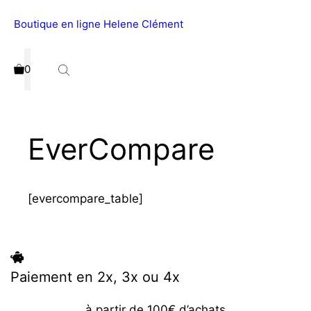
Aller
Boutique en ligne Helene Clément
Menu
au
contenu
0
EverCompare
[evercompare_table]
Paiement en 2x, 3x ou 4x
à partir de 100€ d’achats