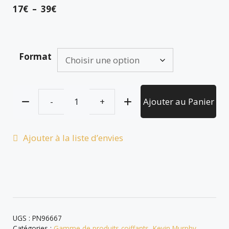
17
€
–
39
€
Format
Ajouter au Panier
Ajouter à la liste d’envies
UGS :
PN96667
Catégories :
Gamme de produits coiffants
,
Kevin Murphy