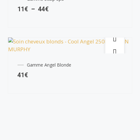
11
€
–
44
€
Gamme Angel Blonde
41
€