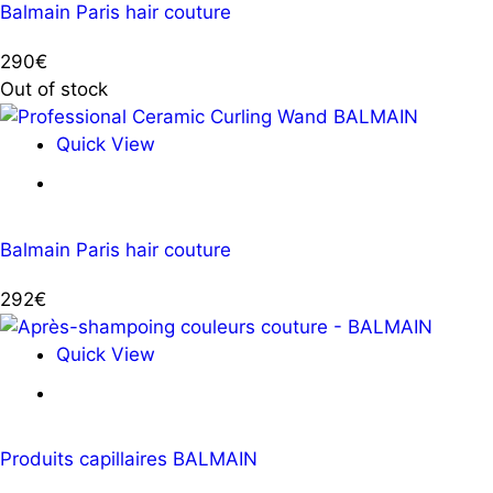
Balmain Paris hair couture
290
€
Out of stock
Quick View
Ce
Ajouter au panier
produit
a
Balmain Paris hair couture
plusieurs
variations.
292
€
Les
options
Quick View
peuvent
Ce
être
Ajouter au panier
produit
choisies
a
sur
Produits capillaires BALMAIN
plusieurs
la
variations.