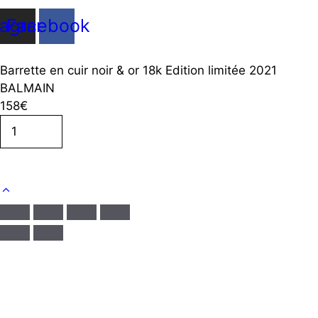
tagram
Facebook
Barrette en cuir noir & or 18k Edition limitée 2021
BALMAIN
158
€
quantité
de
Barrette
Ajouter au panier
en
cuir
noir
&
or
18k
Edition
limitée
2021