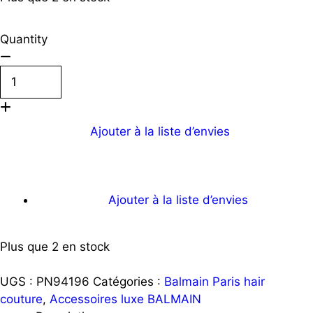
Quantity
quantité
de
Barrette
en
Ajouter à la liste d’envies
cuir
noir
Ajouter au Panier
&
or
Ajouter à la liste d’envies
18k
Edition
Plus que 2 en stock
limitée
2021
UGS :
PN94196
Catégories :
Balmain Paris hair
BALMAIN
couture
,
Accessoires luxe BALMAIN