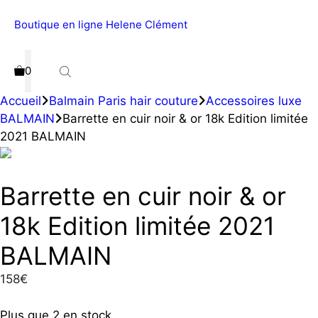
Aller
Boutique en ligne Helene Clément
Menu
au
contenu
0
Accueil
Balmain Paris hair couture
Accessoires luxe
BALMAIN
Barrette en cuir noir & or 18k Edition limitée
2021 BALMAIN
Barrette en cuir noir & or
18k Edition limitée 2021
BALMAIN
158
€
Plus que 2 en stock