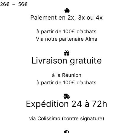
page
Plage
26
€
–
56
€
Les
du
de
options
Paiement en 2x, 3x ou 4x
produit
prix :
peuvent
26€
être
à partir de 100€ d’achats
à
choisies
Via notre partenaire Alma
56€
sur
la
Livraison gratuite
page
du
produit
à la Réunion
à partir de 100€ d’achats
Expédition 24 à 72h
via Colissimo (contre signature)