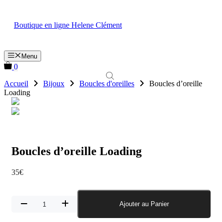
Aller
au
Boutique en ligne Helene Clément
contenu
Menu
0
Accueil
Bijoux
Boucles d'oreilles
Boucles d’oreille
Loading
Boucles d’oreille Loading
35
€
quantité
Ajouter au Panier
de
Boucles