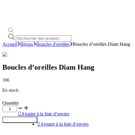
Recherche
de
Accueil
Bijoux
Boucles d'oreilles
Boucles d’oreilles Diam Hang
produits
Boucles d’oreilles Diam Hang
39
€
En stock
Quantity
quantité
de
Ajouter à la liste d’envies
Boucles
Ajouter au Panier
Ajouter à la liste d’envies
d'oreilles
Diam