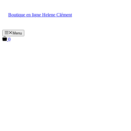
Aller
au
Boutique en ligne Helene Clément
contenu
Menu
0