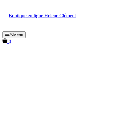
Aller
au
Boutique en ligne Helene Clément
contenu
Menu
0