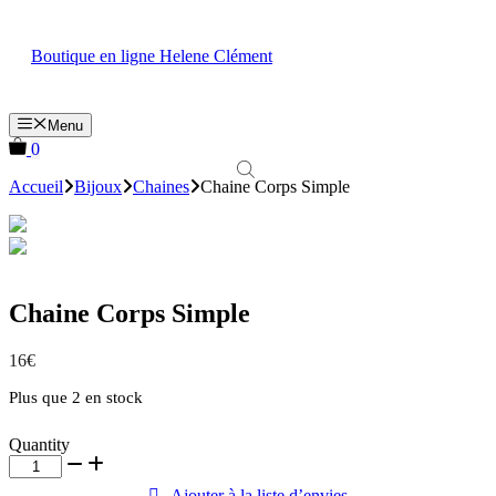
Aller
au
Boutique en ligne Helene Clément
contenu
Menu
0
Accueil
Bijoux
Chaines
Chaine Corps Simple
Chaine Corps Simple
16
€
Plus que 2 en stock
Quantity
quantité
de
Ajouter à la liste d’envies