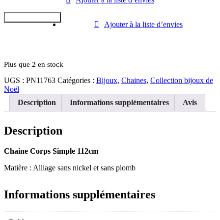
Chaine
Corps
Ajouter au Panier
Simple
Ajouter à la liste d’envies
Plus que 2 en stock
UGS :
PN11763
Catégories :
Bijoux
,
Chaines
,
Collection bijoux de
Noël
Description
Informations supplémentaires
Avis
Description
Chaine Corps Simple 112cm
Matière : Alliage sans nickel et sans plomb
Informations supplémentaires