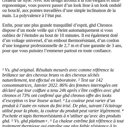
créateur de style. Avec son design arrondi à la fois élégant et ultra-
ergonomique, vous pouvez passer d’un look lisse à un look ondulé
ou bouclé, aux pointes travaillées d’une simple inclinaison de la
main. La polyvalence à l’état pur.
Enfin, pour une plus grande tranquillité d’esprit, ghd Chronos
dispose d’un mode veille qui s’éteint automatiquement si vous
oubliez de l’éteindre au bout de 10 minutes. Il est également doté
d’un voltage universel, d’un embout thermorésistant, d’un cordon
d’une longueur professionnelle de 2,7 m et d’une garantie de 3 ans,
pour que vous puissiez l’emmener partout en toute confiance.
¹ Vs. ghd original. Résultats mesurés avec comme référence la
brillance sur des cheveux bruns vs des cheveux séchés
naturellement, test effectué en laboratoire. ² Test sur 142
consommatrices, Janvier 2022. 86% des femmes interrogées ont
déclaré que leur coiffure a tenu 24h après s’être coiffées avec ghd
chronos et 73% ont confirmé que ghd chronos offre des looks
d’exception vs leur lisseur actuel. ³ La couleur peut varier d’un
produit à l’autre en raison du fini irisé. De plus, suivant l’éclairage
utilisé pour la photo, la couleur du produit peut varier légèrement. ⁴
Pochette et tapis thermorésistants à n’utiliser qu’avec des produits
ghd. ⁵ Vs. ghd platinum+. ⁶ La chaleur extrême fait référence à tout
traitement thermique qui entraîne une plus faible résistance à la