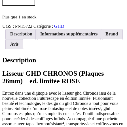
quantité
Ajouter au Panier
de
GHD
CHRONOS
Plus que 1 en stock
(plaques
UGS :
PN15722
Catégorie :
GHD
26mm)
-
Description
Informations supplémentaires
Brand
Rose
Avis
Description
Lisseur GHD CHRONOS (Plaques
26mm) – ed. limitée ROSE
Entrez dans une digitopie avec le lisseur ghd Chronos issu de la
nouvelle collection Futurescape en édition limitée. Fusionnant
beauté et technologie, le design du ghd Chronos a tout pour vous
plaire. Sublimé d’un rose fantastique et de notes irisées³, ghd
Chronos est plus qu’un simple lisseur – c’est l’outil indispensable
pour accéder à des coiffages infinis. Accompagné d’une pochette
assortie avec tapis thermorésistant⁴, transportez-le et coiffez-vous en