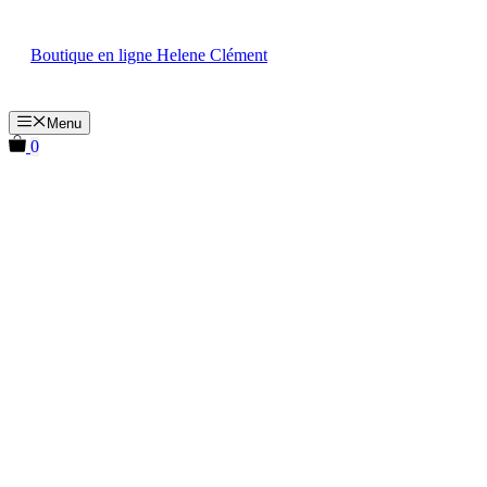
Aller
au
Boutique en ligne Helene Clément
contenu
Menu
0