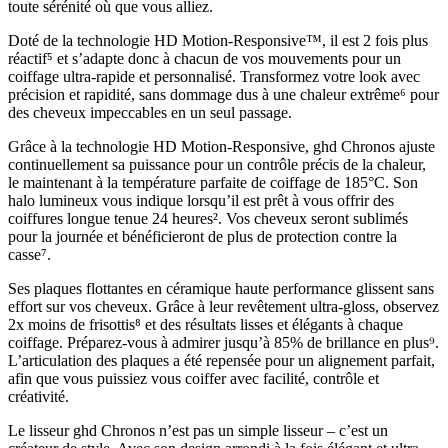
toute sérénité où que vous alliez.
Doté de la technologie HD Motion-Responsive™, il est 2 fois plus
réactif⁵ et s’adapte donc à chacun de vos mouvements pour un
coiffage ultra-rapide et personnalisé. Transformez votre look avec
précision et rapidité, sans dommage dus à une chaleur extrême⁶ pour
des cheveux impeccables en un seul passage.
Grâce à la technologie HD Motion-Responsive, ghd Chronos ajuste
continuellement sa puissance pour un contrôle précis de la chaleur,
le maintenant à la température parfaite de coiffage de 185°C. Son
halo lumineux vous indique lorsqu’il est prêt à vous offrir des
coiffures longue tenue 24 heures². Vos cheveux seront sublimés
pour la journée et bénéficieront de plus de protection contre la
casse⁷.
Ses plaques flottantes en céramique haute performance glissent sans
effort sur vos cheveux. Grâce à leur revêtement ultra-gloss, observez
2x moins de frisottis⁸ et des résultats lisses et élégants à chaque
coiffage. Préparez-vous à admirer jusqu’à 85% de brillance en plus⁹.
L’articulation des plaques a été repensée pour un alignement parfait,
afin que vous puissiez vous coiffer avec facilité, contrôle et
créativité.
Le lisseur ghd Chronos n’est pas un simple lisseur – c’est un