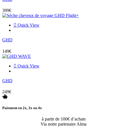
plusieurs
variations.
399
€
Les
options
peuvent
Quick View
être
Ajouter au panier
choisies
GHD
sur
la
page
149
€
du
produit
Quick View
Ajouter au panier
GHD
249
€
Paiement en 2x, 3x ou 4x
à partir de 100€ d’achats
Via notre partenaire Alma