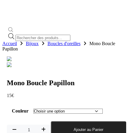
Recherche
de
Accueil
Bijoux
Boucles d'oreilles
Mono Boucle
produits
Papillon
Mono Boucle Papillon
15
€
Couleur
quantité
Ajouter au Panier