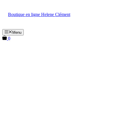
Aller
au
Boutique en ligne Helene Clément
contenu
Menu
0