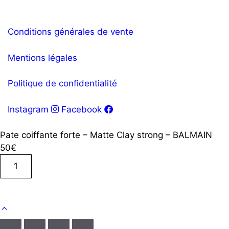
Conditions générales de vente
Mentions légales
Politique de confidentialité
Instagram
Facebook
Pate coiffante forte – Matte Clay strong – BALMAIN
50
€
quantité
de
Pate
Ajouter au panier
coiffante
forte
-