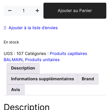
quantité
Ajouter au Panier
de
Pate
Ajouter à la liste d’envies
coiffante
forte
-
En stock
Matte
Clay
UGS :
107
Catégories :
Produits capillaires
strong
BALMAIN
,
Produits unitaires
-
Description
BALMAIN
Informations supplémentaires
Brand
Avis
Description