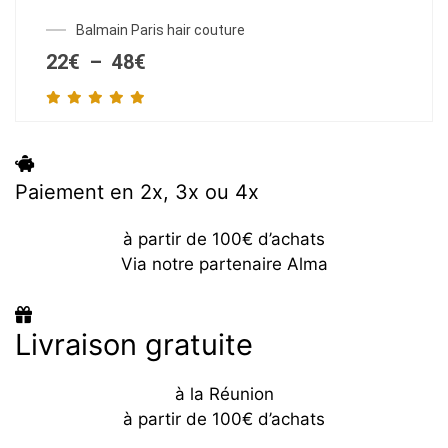
Ce
Balmain Paris hair couture
produit
Plage
22
€
–
48
€
a
de
prix :
plusieurs
22€
variations.
à
Les
48€
options
Paiement en 2x, 3x ou 4x
peuvent
être
à partir de 100€ d’achats
choisies
Via notre partenaire Alma
sur
la
page
Livraison gratuite
du
produit
à la Réunion
à partir de 100€ d’achats