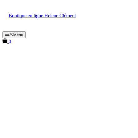
Aller
au
Boutique en ligne Helene Clément
contenu
Menu
0