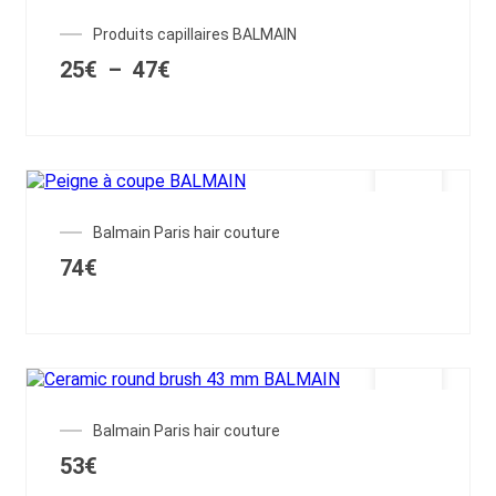
Ce
Produits capillaires BALMAIN
produit
Plage
25
€
–
47
€
a
de
plusieurs
prix :
variations.
25€
Les
à
options
47€
peuvent
être
OUT OF STOCK
choisies
Balmain Paris hair couture
sur
la
74
€
page
du
produit
Balmain Paris hair couture
53
€