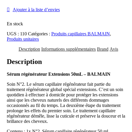
Serum
régénérateur
Ajouter à la liste d’envies
Extensions
-
BALMAIN
En stock
UGS :
110
Catégories :
Produits capillaires BALMAIN
,
Produits unitaires
Description
Informations supplémentaires
Brand
Avis
Description
Sérum régénérateur Extensions 50mL – BALMAIN
Soin N°2. Le sérum capillaire régénérateur fait partie du
traitement régénérateur global spécial extensions. C’est un soin
quotidien à effectuer à domicile pour protéger les extensions
ainsi que les cheveux naturels des différents dommages
occasionnés au fil du temps. La deuxième étape du traitement
prolonge les effets du premier soin. Le traitement capillaire
régénérateur démêle, lisse la cuticule et préserve la douceur et la
brillance des cheveux.
Contenu : 1x N°2. Sérum capillaire régénérateur 50 ml.