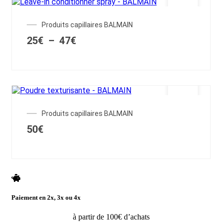
Ce
Produits capillaires BALMAIN
produit
Plage
25
€
–
47
€
a
de
plusieurs
prix :
variations.
25€
Les
à
options
47€
peuvent
être
OUT OF STOCK
choisies
Produits capillaires BALMAIN
sur
la
50
€
page
du
produit
Paiement en 2x, 3x ou 4x
à partir de 100€ d’achats