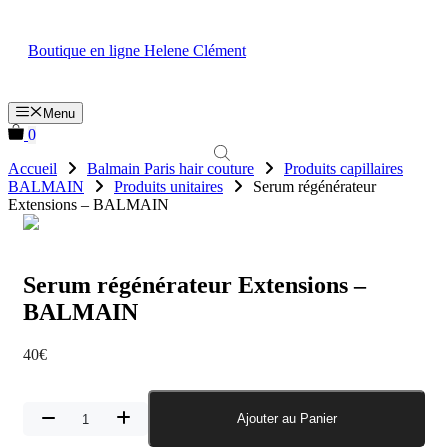
Aller
au
Boutique en ligne Helene Clément
contenu
Menu
0
Accueil
Balmain Paris hair couture
Produits capillaires
BALMAIN
Produits unitaires
Serum régénérateur
Extensions – BALMAIN
Serum régénérateur Extensions –
BALMAIN
40
€
quantité
Ajouter au Panier
de