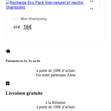
SALE!
Mon Shampoing
Le
Le
16
€
31
€
prix
prix
initial
actuel
était :
est :
31€.
16€.
Paiement en 2x, 3x ou 4x
à partir de 100€ d’achats
Via notre partenaire Alma
Livraison gratuite
à la Réunion
à partir de 100€ d’achats