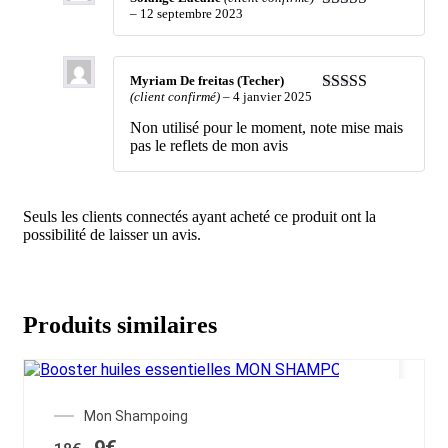
–
12 septembre 2023
5
sur 5
Myriam De freitas (Techer)
(client confirmé)
–
4 janvier 2025
4
sur 5
Non utilisé pour le moment, note mise mais
pas le reflets de mon avis
Seuls les clients connectés ayant acheté ce produit ont la
possibilité de laisser un avis.
Produits similaires
SALE!
Ce
Mon Shampoing
produit
Le
Le
9
€