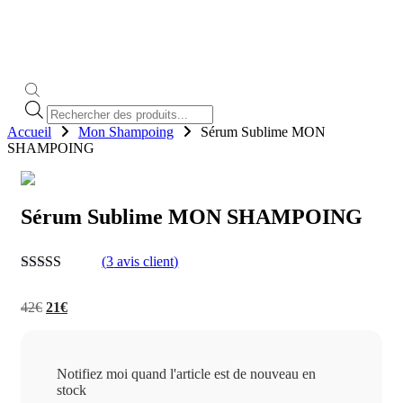
Recherche
de
Accueil
Mon Shampoing
Sérum Sublime MON
produits
SHAMPOING
Sérum Sublime MON SHAMPOING
(
3
avis client)
4.67
sur 5
Le
Le
42
€
21
€
prix
prix
initial
actuel
était :
est :
42€.
21€.
Notifiez moi quand l'article est de nouveau en
stock