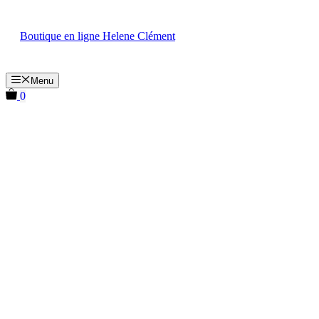
Aller
au
Boutique en ligne Helene Clément
contenu
Menu
0