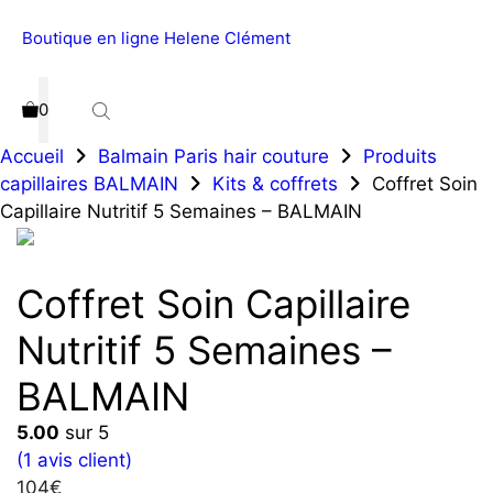
Aller
Boutique en ligne Helene Clément
Menu
au
contenu
0
Accueil
Balmain Paris hair couture
Produits
capillaires BALMAIN
Kits & coffrets
Coffret Soin
Capillaire Nutritif 5 Semaines – BALMAIN
Coffret Soin Capillaire
Nutritif 5 Semaines –
BALMAIN
5.00
sur 5
(
1
avis client)
104
€