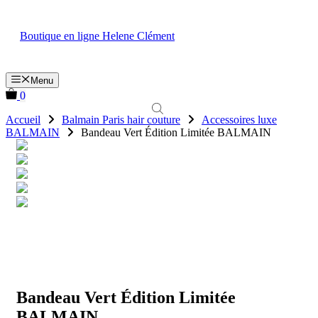
Aller
au
Boutique en ligne Helene Clément
contenu
Menu
0
Accueil
Balmain Paris hair couture
Accessoires luxe
BALMAIN
Bandeau Vert Édition Limitée BALMAIN
Bandeau Vert Édition Limitée
BALMAIN