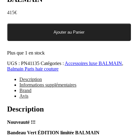
415
€
Ajouter au Panier
quantité
de
Bandeau
Vert
Plus que 1 en stock
Édition
Limitée
UGS :
PN41135
Catégories :
Accessoires luxe BALMAIN
,
BALMAIN
Balmain Paris hair couture
Description
Informations supplémentaires
Brand
Avis
Description
Nouveauté !!!
Bandeau Vert ÉDITION limitée BALMAIN