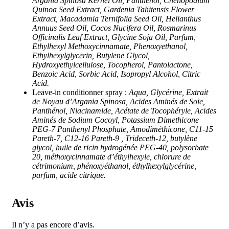
Argania Spinosa Kernel Oil, Panthenol, Chenopodium
Quinoa Seed Extract, Gardenia Tahitensis Flower
Extract, Macadamia Ternifolia Seed Oil, Helianthus
Annuus Seed Oil, Cocos Nucifera Oil, Rosmarinus
Officinalis Leaf Extract, Glycine Soja Oil, Parfum,
Ethylhexyl Methoxycinnamate, Phenoxyethanol,
Ethylhexylglycerin, Butylene Glycol,
Hydroxyethylcellulose, Tocopherol, Pantolactone,
Benzoic Acid, Sorbic Acid, Isopropyl Alcohol, Citric
Acid.
Leave-in conditionner spray :
Aqua, Glycérine, Extrait
de Noyau d’Argania Spinosa, Acides Aminés de Soie,
Panthénol, Niacinamide, Acétate de Tocophéryle, Acides
Aminés de Sodium Cocoyl, Potassium Dimethicone
PEG-7 Panthenyl Phosphate, Amodiméthicone, C11-15
Pareth-7, C12-16 Pareth-9 , Trideceth-12, butylène
glycol, huile de ricin hydrogénée PEG-40, polysorbate
20, méthoxycinnamate d’éthylhexyle, chlorure de
cétrimonium, phénoxyéthanol, éthylhexylglycérine,
parfum, acide citrique.
Avis
Il n’y a pas encore d’avis.