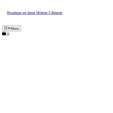
Aller
au
Boutique en ligne Helene Clément
contenu
Menu
0