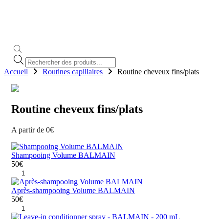
Recherche
de
Accueil
Routines capillaires
Routine cheveux fins/plats
produits
Routine cheveux fins/plats
A partir de
0
€
Shampooing Volume BALMAIN
50
€
quantité
de
Shampooing
Après-shampooing Volume BALMAIN
Volume
50
€
BALMAIN
quantité
de