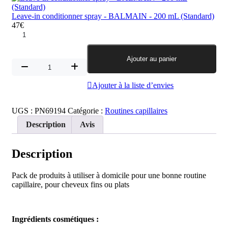
Après-
shampooing
Leave-in conditionner spray - BALMAIN - 200 mL (Standard)
Volume
47
€
BALMAIN
quantité
de
Leave-
Ajouter au panier
in
quantité
conditionner
de
spray
Routine
Ajouter à la liste d’envies
-
cheveux
BALMAIN
fins/plats
UGS :
PN69194
Catégorie :
Routines capillaires
Description
Avis
Description
Pack de produits à utiliser à domicile pour une bonne routine
capillaire, pour cheveux fins ou plats
Ingrédients cosmétiques :