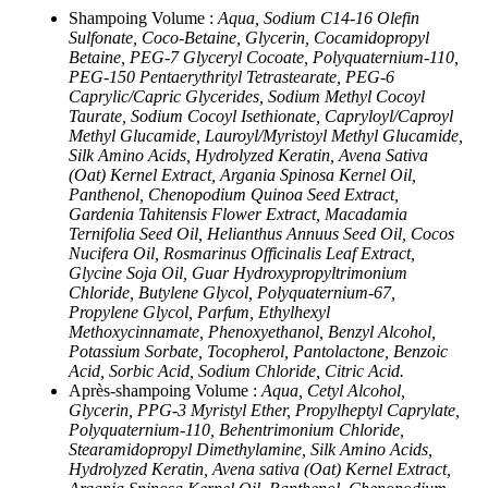
Shampoing Volume :
Aqua, Sodium C14-16 Olefin
Sulfonate, Coco-Betaine, Glycerin, Cocamidopropyl
Betaine, PEG-7 Glyceryl Cocoate, Polyquaternium-110,
PEG-150 Pentaerythrityl Tetrastearate, PEG-6
Caprylic/Capric Glycerides, Sodium Methyl Cocoyl
Taurate, Sodium Cocoyl Isethionate, Capryloyl/Caproyl
Methyl Glucamide, Lauroyl/Myristoyl Methyl Glucamide,
Silk Amino Acids, Hydrolyzed Keratin, Avena Sativa
(Oat) Kernel Extract, Argania Spinosa Kernel Oil,
Panthenol, Chenopodium Quinoa Seed Extract,
Gardenia Tahitensis Flower Extract, Macadamia
Ternifolia Seed Oil, Helianthus Annuus Seed Oil, Cocos
Nucifera Oil, Rosmarinus Officinalis Leaf Extract,
Glycine Soja Oil, Guar Hydroxypropyltrimonium
Chloride, Butylene Glycol, Polyquaternium-67,
Propylene Glycol, Parfum, Ethylhexyl
Methoxycinnamate, Phenoxyethanol, Benzyl Alcohol,
Potassium Sorbate, Tocopherol, Pantolactone, Benzoic
Acid, Sorbic Acid, Sodium Chloride, Citric Acid.
Après-shampoing Volume :
Aqua, Cetyl Alcohol,
Glycerin, PPG-3 Myristyl Ether, Propylheptyl Caprylate,
Polyquaternium-110, Behentrimonium Chloride,
Stearamidopropyl Dimethylamine, Silk Amino Acids,
Hydrolyzed Keratin, Avena sativa (Oat) Kernel Extract,