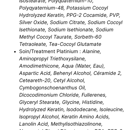
Isostearate, Polyquaternium-10,
Polyqyaternium-48, Potassium Cocoyl
Hydrolyzed Keratin, PPG-2 Cocamide, PVP,
Silver Oxide, Sodium Citrate, Sodium Cocoyl
Isethionate, Sodium Isethionate, Sodium
Methyl Cocoyl Taurate, Sorbeth-60
Tetraoleate, Tea-Cocoyl Glutamate
Soin/Treatment Platinium :
Alanine,
Aminopropyl Triethoxysilane,
Amodimethicone, Aqua (Water, Eau),
Aspartic Acid, Behenyl Alcohol, Céramide 2,
Ceteareth-20, Cetyl Alcohol,
Cymbogonschoenanthus Oil,
Dicocodimonium Chloride, Fullerenes,
Glyceryl Stearate, Glycine, Histidine,
Hydrolyzed Keratin, Isododecane, Isoleucine,
Isopropyl Alcohol, Keratin Amino Acids,
Lanolin Acid, Methylisothiazolinone,