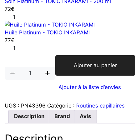
Shampoing
Soin Platinum - TOKIO INKARAMI - 200 ml
Platinum
72
€
-
quantité
TOKIO
de
INKARAMI
Soin
Huile Platinum - TOKIO INKARAMI
Platinum
77
€
-
quantité
TOKIO
de
INKARAMI
Huile
Ajouter au panier
Platinum
quantité
-
de
TOKIO
Ajouter à la liste d’envies
Tokio
INKARAMI
essentiels
UGS :
PN43396
Catégorie :
Routines capillaires
Description
Brand
Avis
Description