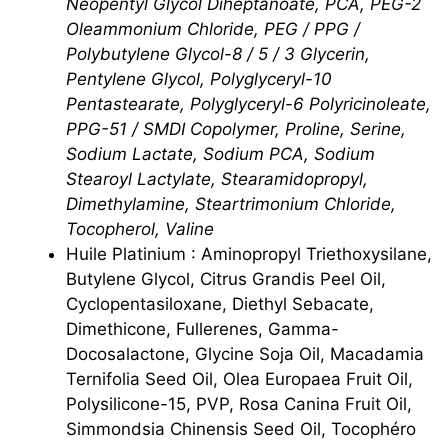
Neopentyl Glycol Diheptanoate, PCA, PEG-2
Oleammonium Chloride, PEG / PPG /
Polybutylene Glycol-8 / 5 / 3 Glycerin,
Pentylene Glycol, Polyglyceryl-10
Pentastearate, Polyglyceryl-6 Polyricinoleate,
PPG-51 / SMDI Copolymer, Proline, Serine,
Sodium Lactate, Sodium PCA, Sodium
Stearoyl Lactylate, Stearamidopropyl,
Dimethylamine, Steartrimonium Chloride,
Tocopherol, Valine
Huile Platinium : Aminopropyl Triethoxysilane,
Butylene Glycol, Citrus Grandis Peel Oil,
Cyclopentasiloxane, Diethyl Sebacate,
Dimethicone, Fullerenes, Gamma-
Docosalactone, Glycine Soja Oil, Macadamia
Ternifolia Seed Oil, Olea Europaea Fruit Oil,
Polysilicone-15, PVP, Rosa Canina Fruit Oil,
Simmondsia Chinensis Seed Oil, Tocophéro