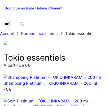
Aller
Boutique en ligne Helene Clément
Menu
au
contenu
0
Accueil
Routines capillaires
Tokio essentiels
Tokio essentiels
A partir de
0
€
Shampoing Platinum - TOKIO INKARAMI - 200 ml
70
€
quantité
de