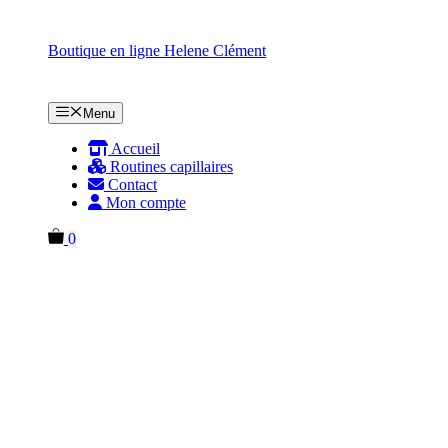
Aller
au
Boutique en ligne Helene Clément
contenu
Menu
Accueil
Routines capillaires
Contact
Mon compte
0