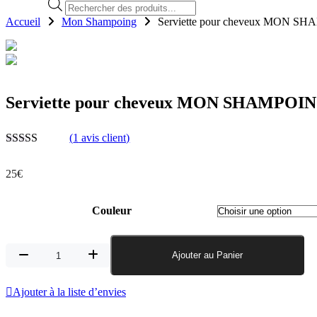
Recherche
de
Accueil
Mon Shampoing
Serviette pour cheveux MON S
produits
Serviette pour cheveux MON SHAMPOI
(
1
avis client)
5.00
sur 5
25
€
Couleur
quantité
Ajouter au Panier
de
Serviette
Ajouter à la liste d’envies
pour
cheveux