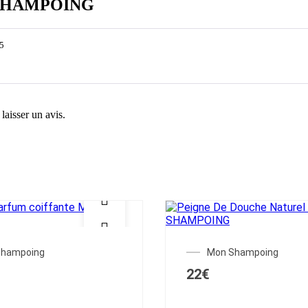
N SHAMPOING
25
laisser un avis.
Shampoing
Mon Shampoing
22
€