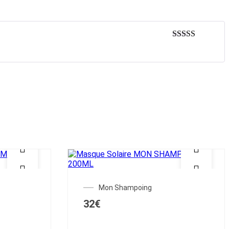
5
sur 5
Mon Shampoing
32
€